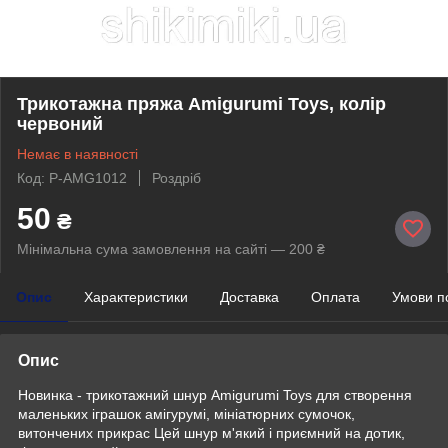
Трикотажна пряжа Amigurumi Toys, колір
червоний
Немає в наявності
Код: P-AMG1012
Роздріб
50
₴
Мінімальна сума замовлення на сайті — 200 ₴
Опис
Характеристики
Доставка
Оплата
Умови п
Опис
Новинка - трикотажний шнур Amigurumi Toys для створення
маленьких іграшок амігурумі, мініатюрних сумочок,
витончених прикрас Цей шнур м'який і приємний на дотик,