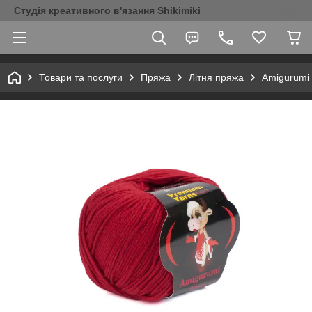
Студія креативного в'язання Shikimiki
Товари та послуги
Пряжа
Літня пряжа
Amigurumi