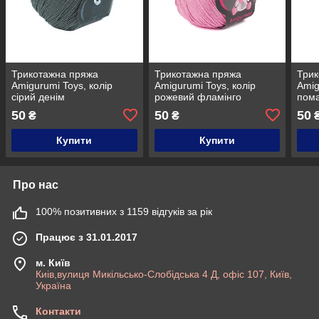
Трикотажна пряжа
Трикотажна пряжа
Трик
Amigurumi Toys, колір
Amigurumi Toys, колір
Amig
сірий денім
рожевий фламінго
пом
50
50
50
₴
₴
Купити
Купити
Про нас
100% позитивних з 1159 відгуків за рік
Працює з 31.01.2017
м. Київ
Киів,вулиця Микільсько-Слобідська 4 Д, офіс 107, Київ,
Україна
Контакти