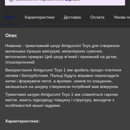
Опис
Характеристики
Доставка
Оплата
Умови п
Опис
Новинка - трикотажний шнур Amigurumi Toys для створення
маленьких іграшок амігурумі, мініатюрних сумочок,
витончених прикрас Цей шнур м'який і приємний на дотик,
гіпоалергенний.
Використання Amigurumi Toys 1 мм зробить процес плетіння
легким і безтурботним. Пальці будуть вправно перекладати
нитки і формувати петлі, а вузлики, немов по клацанню,
залишаться на шнурку створюючи потрібний вам візерунок.
Трикотажні шнури Amigurumi Toys 1 мм славляться гарною
якістю, мають підходящу товщину і структуру, виходячи з
особливостей вашої задумки.
Характеристики: