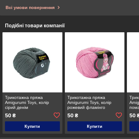
Всі умови повернення
Подібні товари компанії
Трикотажна пряжа
Трикотажна пряжа
Трик
Amigurumi Toys, колір
Amigurumi Toys, колір
Amig
сірий денім
рожевий фламінго
пом
50
50
50
₴
₴
Купити
Купити