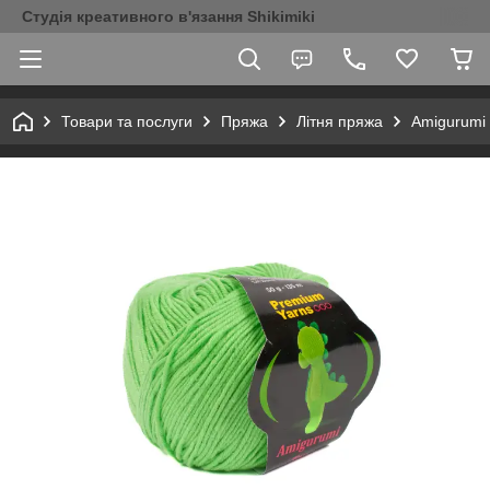
Студія креативного в'язання Shikimiki
Товари та послуги
Пряжа
Літня пряжа
Amigurumi