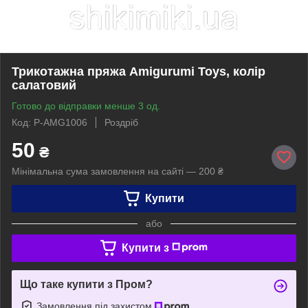
Трикотажна пряжа Amigurumi Toys, колір
салатовий
Готово до відправки менше 3 од.
Код: P-AMG1006
Роздріб
50
₴
Мінімальна сума замовлення на сайті — 200 ₴
Купити
або
Купити з
Що таке купити з Пром?
Замовлення під захистом