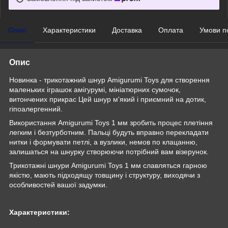
Опис
Характеристики
Доставка
Оплата
Умови п
Опис
Новинка - трикотажний шнур Amigurumi Toys для створення
маленьких іграшок амігурумі, мініатюрних сумочок,
витончених прикрас Цей шнур м'який і приємний на дотик,
гіпоалергенний.
Використання Amigurumi Toys 1 мм зробить процес плетіння
легким і безтурботним. Пальці будуть вправно перекладати
нитки і формувати петлі, а вузлики, немов по клацанню,
залишаться на шнурку створюючи потрібний вам візерунок.
Трикотажні шнури Amigurumi Toys 1 мм славляться гарною
якістю, мають підходящу товщину і структуру, виходячи з
особливостей вашої задумки.
Характеристики: