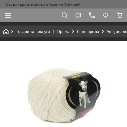
Студія креативного в'язання Shikimiki
Товари та послуги
Пряжа
Літня пряжа
Amigurumi