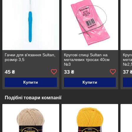
Гачки для в'язання Sultan,
Кругові спиці Sultan на
Круг
розмір 3,5
металевих тросах 40см
мета
№3
№2,
45
33
37
₴
₴
₴
Купити
Купити
Подібні товари компанії