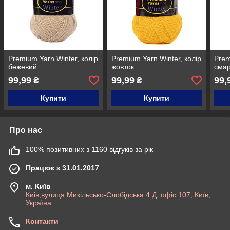
Premium Yarn Winter, колір
Premium Yarn Winter, колір
Prem
бежевий
жовток
смар
99,99
99,99
99,
₴
₴
Купити
Купити
Про нас
100% позитивних з 1160 відгуків за рік
Працює з 31.01.2017
м. Київ
Киів,вулиця Микільсько-Слобідська 4 Д, офіс 107, Київ,
Україна
Контакти