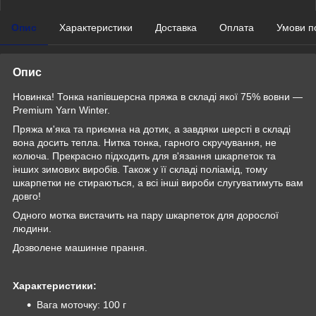
Опис
Характеристики
Доставка
Оплата
Умови п
Опис
Новинка! Тонка напівшерсна пряжа в складі якої 75% вовни —
Premium Yarn Winter.
Пряжа м'яка та приємна на дотик, а завдяки шерсті в складі
вона досить тепла. Нитка тонка, гарного скручування, не
колюча. Прекрасно підходить для в'язання шкарпеток та
інших зимових виробів. Також у її складі поліамід, тому
шкарпетки не стираються, а всі інші вироби слугуватимуть вам
довго!
Одного мотка вистачить на пару шкарпеток для дорослої
людини.
Дозволене машинне прання.
Характеристики:
Вага моточку: 100 г