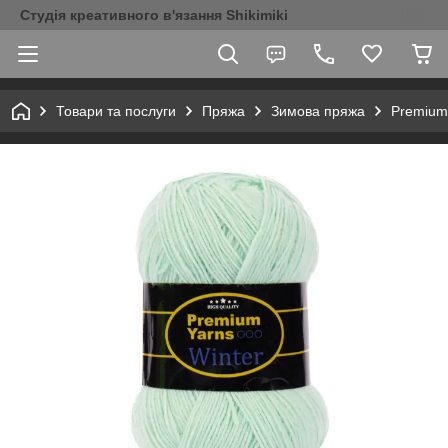
Студія креативного в'язання Shikimiki
Товари та послуги
Пряжа
Зимова пряжа
Premium 