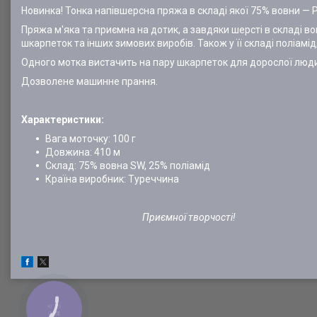
Новинка! Тонка напівшерсна пряжа в складі якої 75% вовни — P
Пряжа м'яка та приємна на дотик, а завдяки шерсті в складі в
шкарпеток та інших зимових виробів. Також у її складі поліамі
Одного мотка вистачить на пару шкарпеток для дорослої люд
Дозволене машинне прання.
Характеристики:
Вага моточку: 100 г
Довжина: 410 м
Склад: 75% вовна SW, 25% поліамід
Країна виробник: Туреччина
Приємної творчості!
КНОПКА
ЗВ'ЯЗКУ