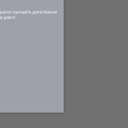
красно підходить для в'язання
м довго!