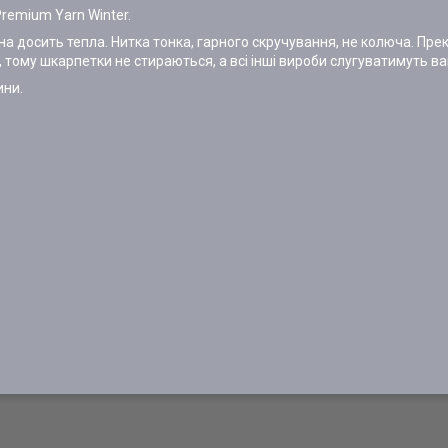
remium Yarn Winter.
она досить тепла. Нитка тонка, гарного скручування, не колюча. Пре
д, тому шкарпетки не стираються, а всі інші вироби слугуватимуть ва
ини.