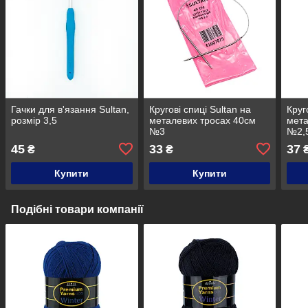
Гачки для в'язання Sultan,
Кругові спиці Sultan на
Круг
розмір 3,5
металевих тросах 40см
мета
№3
№2,
45
33
37
₴
₴
₴
Купити
Купити
Подібні товари компанії