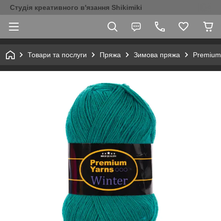
Студія креативного в'язання Shikimiki
Товари та послуги
Пряжа
Зимова пряжа
Premium 