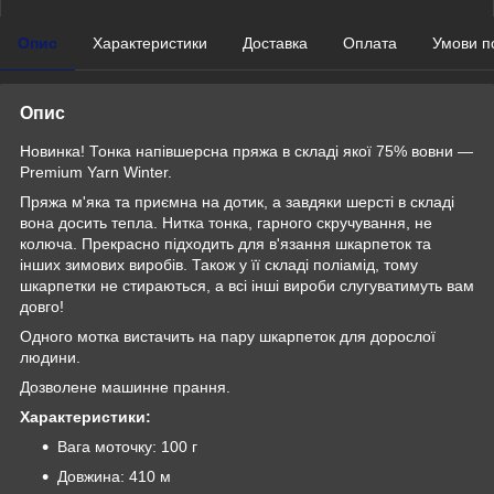
Опис
Характеристики
Доставка
Оплата
Умови п
Опис
Новинка! Тонка напівшерсна пряжа в складі якої 75% вовни —
Premium Yarn Winter.
Пряжа м'яка та приємна на дотик, а завдяки шерсті в складі
вона досить тепла. Нитка тонка, гарного скручування, не
колюча. Прекрасно підходить для в'язання шкарпеток та
інших зимових виробів. Також у її складі поліамід, тому
шкарпетки не стираються, а всі інші вироби слугуватимуть вам
довго!
Одного мотка вистачить на пару шкарпеток для дорослої
людини.
Дозволене машинне прання.
Характеристики:
Вага моточку: 100 г
Довжина: 410 м