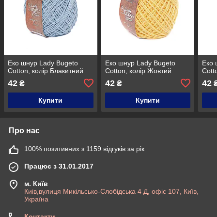
Еко шнур Lady Bugeto
Еко шнур Lady Bugeto
Еко 
Cotton, колір Блакитний
Cotton, колір Жовтий
Cott
42
42
42
₴
₴
Купити
Купити
Про нас
100% позитивних з 1159 відгуків за рік
Працює з 31.01.2017
м. Київ
Киів,вулиця Микільсько-Слобідська 4 Д, офіс 107, Київ,
Україна
Контакти