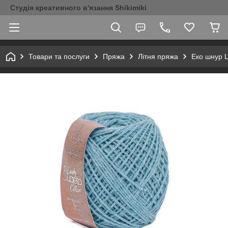
Студія креативного в'язання Shikimiki
Товари та послуги
Пряжа
Літня пряжа
Еко шнур L