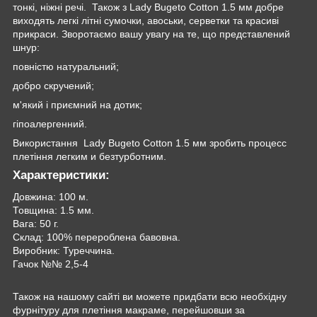
‌тонкі,‌ ‌ніжні‌ ‌речі‌. ‌ Також‌ ‌з Lady Bugeto Cotton‌ ‌1.5 ‌мм‌ ‌добре‌
‌виходять‌ ‌легкі літні сумочки, авоськи, серветки та‌ красиві‌
‌прикраси.‌ ‌Зворотаємо ‌вашу ‌увагу ‌на‌ ‌те,‌ ‌що‌ ‌‌‌‌‌‌‌‌‌‌‌‌‌‌‌‌‌‌‌‌‌‌‌‌представлений
шнур:
повністю‌ ‌натуральний;‌
‌добро‌ ‌скручений;‌ ‌
м'який і приємний на дотик;
гіпоалергенний.‌ ‌
Використання‌ ‌ ‌Lady Bugeto Cotton‌ ‌1.5 ‌мм‌ ‌зробить‌ ‌процесс‌
‌плетіння‌ легким‌ ‌и‌ ‌безтурботним.‌‌‌
Характеристики:
Довжина: 100 м.
Товщина: 1.5 мм.
Вага: 50 г.
Склад: 100% перероблена бавовна.
Виробник: Туреччина.
Гачок №№ 2,5-4
Також на нашому сайті ви можете придбати всю необхідну
фурнітуру для плетіння макраме, перейшовши за