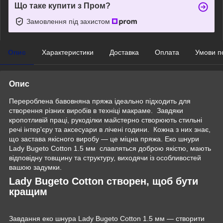
Що таке купити з Пром?
Замовлення під захистом
Опис
Характеристики
Доставка
Оплата
Умови п
Опис
Перероблена‌ ‌бавовняна‌ ‌пряжа‌ ‌ідеально‌ ‌підходить‌ ‌для‌
‌створення‌ ‌різних‌ ‌виробів‌ ‌в‌‌‌‌ техніці макраме. ‌ ‌Завдяки
кропотливій праці, рукоділки майстерно створюють стильні
речі інтер'єру та аксесуари в лічені години. ‌Кожна‌‌ з‌‌ них‌ ‌знає,‌
‌що‌ ‌застава ‌якісного‌ ‌виробу‌ — ‌це‌ ‌міцна‌ ‌пряжа. Еко‌ ‌шнури‌
‌Lady Bugeto Cotton ‌1.5 ‌мм ‌ славляться‌ ‌доброю ‌якістю,‌ ‌мають
відповідну товщину ‌та ‌структуру, ‌виходячи‌ ‌із‌ ‌особливостей‌
‌вашою‌ ‌задумки.‌
Lady Bugeto Cotton ‌створен,‌ ‌щоб‌ ‌бути‌
‌кращим‌
Завдання ‌еко‌ ‌шнура‌ ‌Lady Bugeto Cotton ‌1.5 ‌мм‌ ‌— ‌створити‌