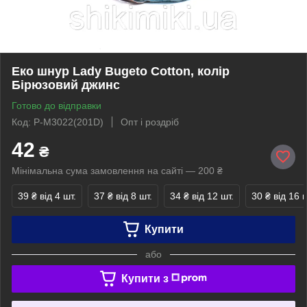
Еко шнур Lady Bugeto Cotton, колір
Бірюзовий джинс
Готово до відправки
Код: P-M3022(201D)
Опт і роздріб
42
₴
Мінімальна сума замовлення на сайті — 200 ₴
39 ₴
від 4 шт.
37 ₴
від 8 шт.
34 ₴
від 12 шт.
30 ₴
від 16 ш
Купити
або
Купити з