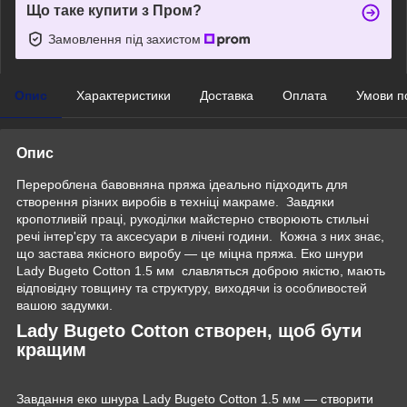
Що таке купити з Пром?
Замовлення під захистом
Опис
Характеристики
Доставка
Оплата
Умови п
Опис
Перероблена‌ ‌бавовняна‌ ‌пряжа‌ ‌ідеально‌ ‌підходить‌ ‌для‌
‌створення‌ ‌різних‌ ‌виробів‌ ‌в‌‌‌‌ техніці макраме. ‌ ‌Завдяки
кропотливій праці, рукоділки майстерно створюють стильні
речі інтер'єру та аксесуари в лічені години. ‌Кожна‌‌ з‌‌ них‌ ‌знає,‌
‌що‌ ‌застава ‌якісного‌ ‌виробу‌ — ‌це‌ ‌міцна‌ ‌пряжа. Еко‌ ‌шнури‌
‌Lady Bugeto Cotton ‌1.5 ‌мм ‌ славляться‌ ‌доброю ‌якістю,‌ ‌мають
відповідну товщину ‌та ‌структуру, ‌виходячи‌ ‌із‌ ‌особливостей‌
‌вашою‌ ‌задумки.‌
Lady Bugeto Cotton ‌створен,‌ ‌щоб‌ ‌бути‌
‌кращим‌
Завдання ‌еко‌ ‌шнура‌ ‌Lady Bugeto Cotton ‌1.5 ‌мм‌ ‌— ‌створити‌