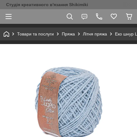
Студія креативного в'язання Shikimiki
Товари та послуги
Пряжа
Літня пряжа
Еко шнур L