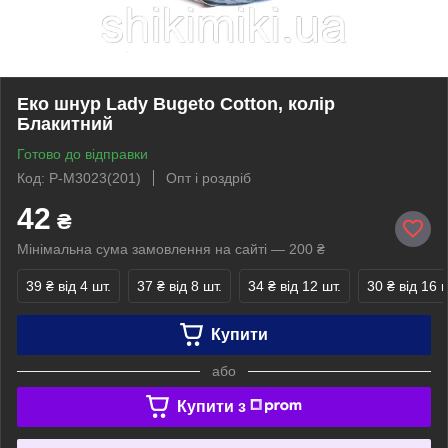
Еко шнур Lady Bugeto Cotton, колір
Блакитний
Готово до відправки
Код: P-M3023(201)
Опт і роздріб
42
₴
Мінімальна сума замовлення на сайті — 200 ₴
39 ₴
від 4 шт.
37 ₴
від 8 шт.
34 ₴
від 12 шт.
30 ₴
від 16 ш
Купити
або
Купити з