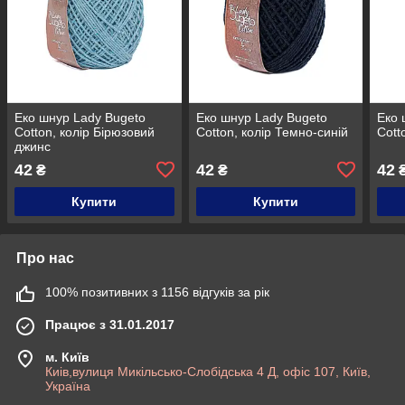
Еко шнур Lady Bugeto
Еко шнур Lady Bugeto
Еко 
Cotton, колір Бірюзовий
Cotton, колір Темно-синій
Cott
джинс
42
42
42
₴
₴
Купити
Купити
Про нас
100% позитивних з 1156 відгуків за рік
Працює з 31.01.2017
м. Київ
Киів,вулиця Микільсько-Слобідська 4 Д, офіс 107, Київ,
Україна