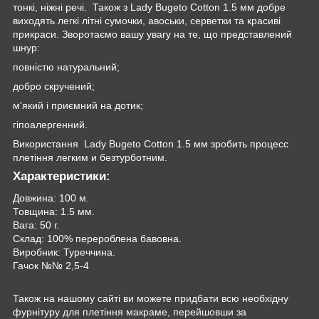
‌тонкі,‌ ‌ніжні‌ ‌речі‌. ‌ Також‌ ‌з Lady Bugeto Cotton‌ ‌1.5 ‌мм‌ ‌добре‌
‌виходять‌ ‌легкі літні сумочки, авоськи, серветки та‌ красиві‌
‌прикраси.‌ ‌Зворотаємо ‌вашу ‌увагу ‌на‌ ‌те,‌ ‌що‌ ‌‌‌‌‌‌‌‌‌‌‌‌‌‌‌‌‌‌‌‌‌‌‌‌представлений
шнур:
повністю‌ ‌натуральний;‌
‌добро‌ ‌скручений;‌ ‌
м'який і приємний на дотик;
гіпоалергенний.‌ ‌
Використання‌ ‌ ‌Lady Bugeto Cotton‌ ‌1.5 ‌мм‌ ‌зробить‌ ‌процесс‌
‌плетіння‌ легким‌ ‌и‌ ‌безтурботним.‌‌‌
Характеристики:
Довжина: 100 м.
Товщина: 1.5 мм.
Вага: 50 г.
Склад: 100% перероблена бавовна.
Виробник: Туреччина.
Гачок №№ 2,5-4
Також на нашому сайті ви можете придбати всю необхідну
фурнітуру для плетіння макраме, перейшовши за