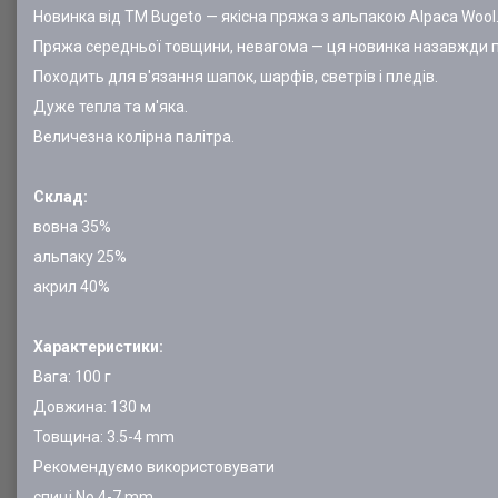
Новинка від TM Bugeto — якісна пряжа з альпакою Alpaca Wool
Пряжа середньої товщини, невагома — ця новинка назавжди п
Походить для в'язання шапок, шарфів, светрів і пледів.
Дуже тепла та м'яка.
Величезна колірна палітра.
Склад:
вовна 35%
альпаку 25%
акрил 40%
Характеристики:
Вага: 100 г
Довжина: 130 м
Товщина: 3.5-4 mm
Рекомендуємо використовувати
спиці No 4-7 mm