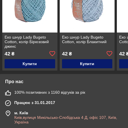
Еко шнур Lady Bugeto
Еко шнур Lady Bugeto
Еко 
Cotton, колір Бірюзовий
Cotton, колір Блакитний
Cott
джинс
42
42
42
₴
₴
Купити
Купити
Про нас
100% позитивних з 1160 відгуків за рік
Працює з 31.01.2017
м. Київ
Киів,вулиця Микільсько-Слобідська 4 Д, офіс 107, Київ,
Україна