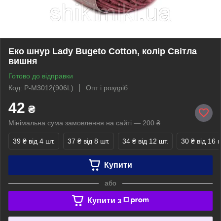
Еко шнур Lady Bugeto Cotton, колір Світла
вишня
Готово до відправки
Код: P-M3012(906L)
Опт і роздріб
42
₴
Мінімальна сума замовлення на сайті — 200 ₴
39 ₴
від 4 шт.
37 ₴
від 8 шт.
34 ₴
від 12 шт.
30 ₴
від 16 ш
Купити
або
Купити з