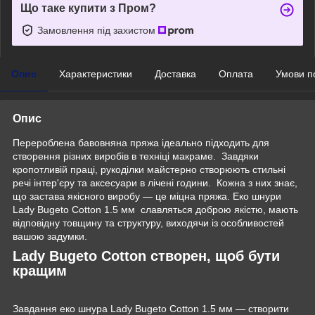
Що таке купити з Пром?
Замовлення під захистом
Опис
Характеристики
Доставка
Оплата
Умови п
Опис
Перероблена‌ ‌бавовняна‌ ‌пряжа‌ ‌ідеально‌ ‌підходить‌ ‌для‌
‌створення‌ ‌різних‌ ‌виробів‌ ‌в‌‌‌‌ техніці макраме. ‌ ‌Завдяки
кропотливій праці, рукоділки майстерно створюють стильні
речі інтер'єру та аксесуари в лічені години. ‌Кожна‌‌ з‌‌ них‌ ‌знає,‌
‌що‌ ‌застава ‌якісного‌ ‌виробу‌ — ‌це‌ ‌міцна‌ ‌пряжа. Еко‌ ‌шнури‌
‌Lady Bugeto Cotton ‌1.5 ‌мм ‌ славляться‌ ‌доброю ‌якістю,‌ ‌мають
відповідну товщину ‌та ‌структуру, ‌виходячи‌ ‌із‌ ‌особливостей‌
‌вашою‌ ‌задумки.‌
Lady Bugeto Cotton ‌створен,‌ ‌щоб‌ ‌бути‌
‌кращим‌
Завдання ‌еко‌ ‌шнура‌ ‌Lady Bugeto Cotton ‌1.5 ‌мм‌ ‌— ‌створити‌