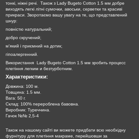
‌тонкі,‌ ‌ніжні‌ ‌речі‌. ‌ Також‌ ‌з Lady Bugeto Cotton‌ ‌1.5 ‌мм‌ ‌добре‌
‌виходять‌ ‌легкі літні сумочки, авоськи, серветки та‌ красиві‌
‌прикраси.‌ ‌Зворотаємо ‌вашу ‌увагу ‌на‌ ‌те,‌ ‌що‌ ‌‌‌‌‌‌‌‌‌‌‌‌‌‌‌‌‌‌‌‌‌‌‌‌представлений
шнур:
повністю‌ ‌натуральний;‌
‌добро‌ ‌скручений;‌ ‌
м'який і приємний на дотик;
гіпоалергенний.‌ ‌
Використання‌ ‌ ‌Lady Bugeto Cotton‌ ‌1.5 ‌мм‌ ‌зробить‌ ‌процесс‌
‌плетіння‌ легким‌ ‌и‌ ‌безтурботним.‌‌‌
Характеристики:
Довжина: 100 м.
Товщина: 1.5 мм.
Вага: 50 г.
Склад: 100% перероблена бавовна.
Виробник: Туреччина.
Гачок №№ 2,5-4
Також на нашому сайті ви можете придбати всю необхідну
фурнітуру для плетіння макраме, перейшовши за