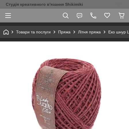
Студія креативного в'язання Shikimiki
Товари та послуги
Пряжа
Літня пряжа
Еко шнур L