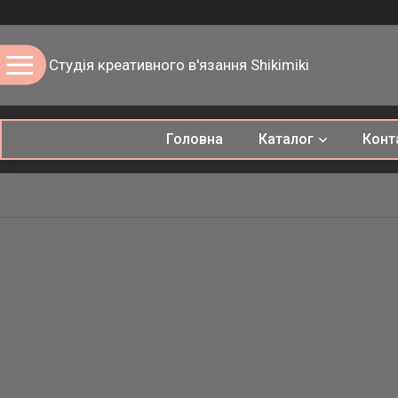
Студія креативного в'язання Shikimiki
Головна
Каталог
Конт