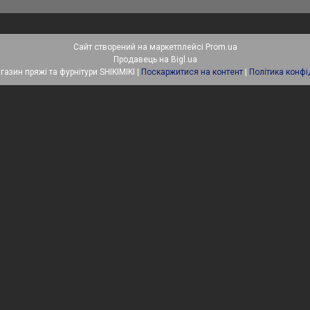
Сайт створений на маркетплейсі
Prom.ua
Продавець на Bigl.ua
Інтернет-магазин пряжі та фурнітури SHIKIMIKI |
Поскаржитися на контент
|
Політика конфі