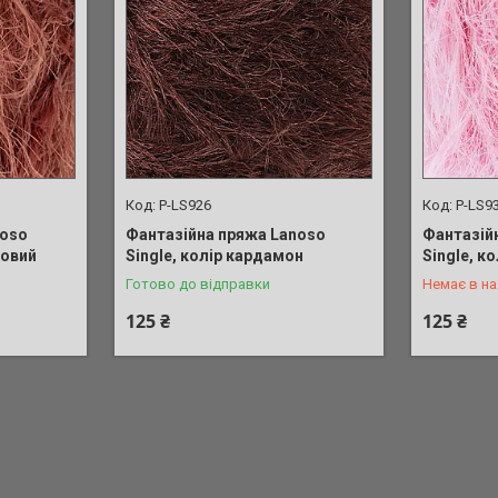
P-LS926
P-LS9
noso
Фантазійна пряжа Lanoso
Фантазій
+380 (50)
товий
Single, колір кардамон
Single, к
Готово до відправки
Немає в на
125 ₴
125 ₴