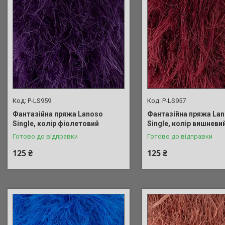
P-LS959
P-LS957
Фантазійна пряжа Lanoso
Фантазійна пряжа La
Single, колір фіолетовий
Single, колір вишневи
Готово до відправки
Готово до відправки
125 ₴
125 ₴