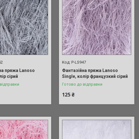
52
P-LS947
на пряжа Lanoso
Фантазійна пряжа Lanoso
лір сірий
Single, колір французкий сірий
 відправки
Готово до відправки
125 ₴