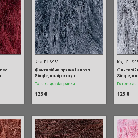
P-LS953
P-LS9
noso
Фантазійна пряжа Lanoso
Фантазій
й
Single, колір стоун
Single, ко
Готово до відправки
Готово до
125 ₴
125 ₴