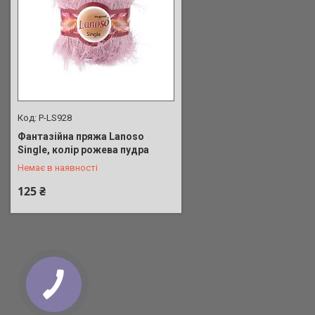
P-LS928
Фантазійна пряжа Lanoso
+380 (50) 380-67-75
Single, колір рожева пудра
Немає в наявності
125 ₴