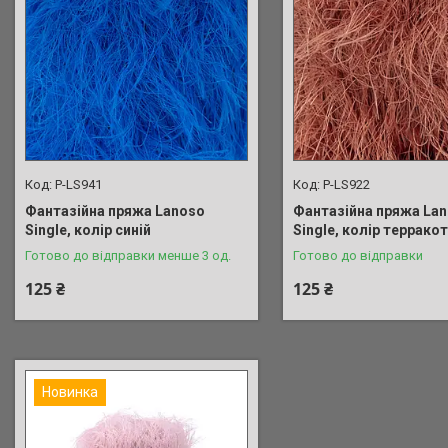
P-LS941
P-LS922
Фантазійна пряжа Lanoso
Фантазійна пряжа La
Single, колір синій
Single, колір террако
Готово до відправки менше 3 од.
Готово до відправки
125 ₴
125 ₴
Новинка