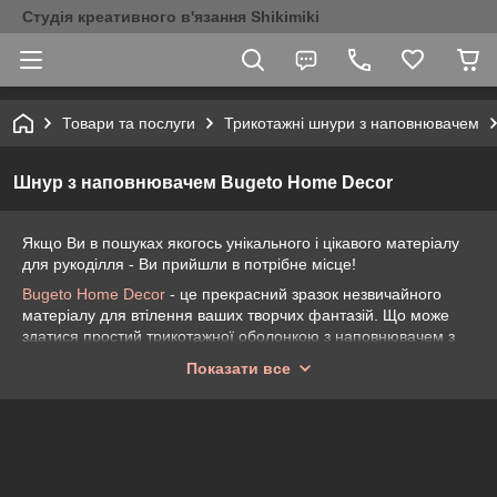
Студія креативного в'язання Shikimiki
Товари та послуги
Трикотажні шнури з наповнювачем
Шнур з наповнювачем Bugeto Home Decor
Якщо Ви в пошуках якогось унікального і цікавого матеріалу
для рукоділля - Ви прийшли в потрібне місце!
Bugeto Home Decor
- це прекрасний зразок незвичайного
матеріалу для втілення ваших творчих фантазій. Що може
здатися простий трикотажної оболонкою з наповнювачем з
поліестеру, насправді - дуже зручний і м'який матеріал з
Показати все
якого можна створити практично що завгодно! Починаючи від
пледів, подушок та килимів і закінчуючи, наприклад, сумками
або навіть плетеними в техніці макраме панно - все це
можливо з чудовим
шнуром з наповнювачем Bugeto Home
Decor
.
Основою шнура є бавовняна трикотажна трубка з