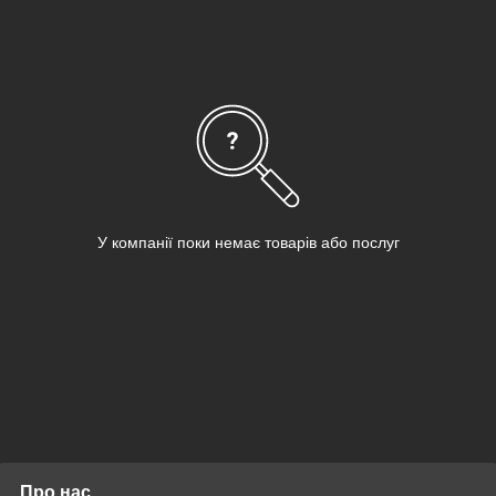
наповненням з полиестеровых пасм, розташованих уздовж
неї таким чином, щоб не сплутуватися і не збиватися в грудки
при тривалій експлуатації готового виробу або при його
стрике. Товщина шнура варіюється від 7 до 9 міліметрів що
робить можливим в'язати його за допомогою гачка №10. В
одному мотку шнура
Bugeto Home Decor
65 метрів
першокласного матеріалу, вагою всього лише 200 грам!
Придбати
трикотажний шнур з наповнювачем Bugeto Home
Decor
ви зможете на нашому сайті
shikimiki.ua
за
найкращими цінами!
У компанії поки немає товарів або послуг
Про нас