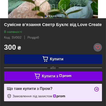
Сумісне вʼязання Светр Буклє від Love Create
В наявності
Код: SV002
Роздріб
300
₴
Купити
або
Купити з
Що таке купити з Пром?
Замовлення під захистом