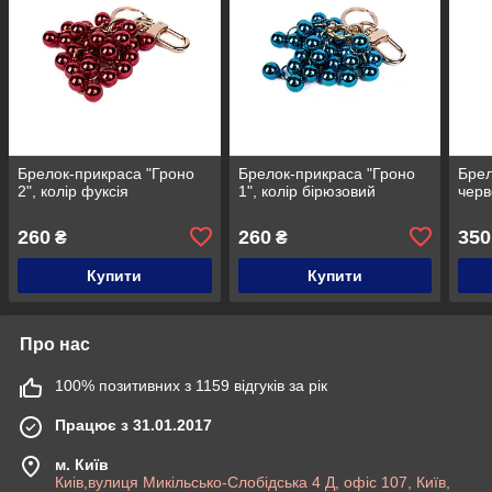
Брелок-прикраса "Гроно
Брелок-прикраса "Гроно
Бре
2", колір фуксія
1", колір бірюзовий
черв
260
260
350
₴
₴
Купити
Купити
Про нас
100% позитивних з 1159 відгуків за рік
Працює з 31.01.2017
м. Київ
Киів,вулиця Микільсько-Слобідська 4 Д, офіс 107, Київ,