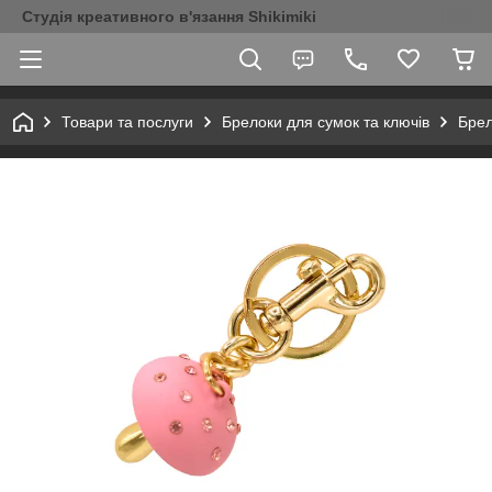
Студія креативного в'язання Shikimiki
Товари та послуги
Брелоки для сумок та ключів
Брел