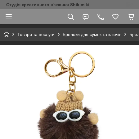
Студія креативного в'язання Shikimiki
Товари та послуги
Брелоки для сумок та ключів
Брел