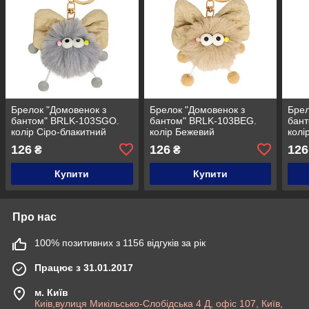
Брелок "Домовенок з
Брелок "Домовенок з
Брел
бантом" BRLK-103SGO.
бантом" BRLK-103BEG.
бан
колір Сіро-блакитний
колір Бежевий
колі
126
126
126
₴
₴
Купити
Купити
Про нас
100% позитивних з 1156 відгуків за рік
Працює з 31.01.2017
м. Київ
Киів,вулиця Микільсько-Слобідська 4 Д, офіс 107, Київ,