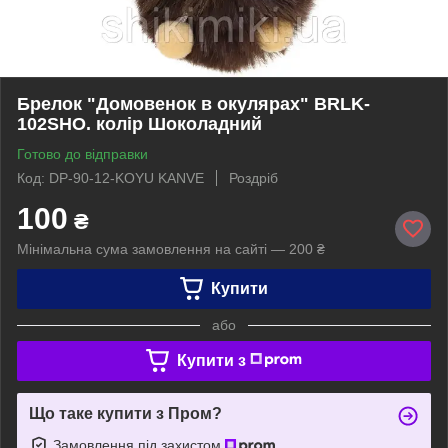
Брелок "Домовенок в окулярах" BRLK-
102SHO. колір Шоколадний
Готово до відправки
Код: DP-90-12-KOYU KANVE
Роздріб
100
₴
Мінімальна сума замовлення на сайті — 200 ₴
Купити
або
Купити з
Що таке купити з Пром?
Замовлення під захистом