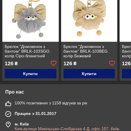
Брелок "Домовенок з
Брелок "Домовенок з
Брел
бантом" BRLK-103SGO.
бантом" BRLK-103BEG.
бан
колір Сіро-блакитний
колір Бежевий
колі
126
126
126
₴
₴
Купити
Купити
Про нас
100% позитивних з 1158 відгуків за рік
Працює з 31.01.2017
м. Київ
Киів,вулиця Микільсько-Слобідська 4 Д, офіс 107, Київ,