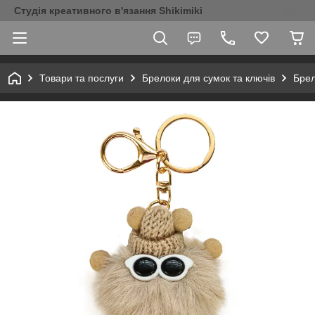
Студія креативного в'язання Shikimiki
Товари та послуги
Брелоки для сумок та ключів
Брел