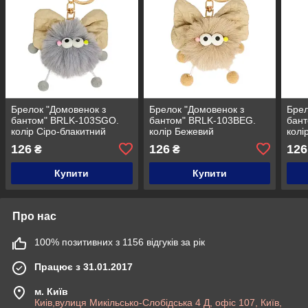
Брелок "Домовенок з
Брелок "Домовенок з
Брел
бантом" BRLK-103SGO.
бантом" BRLK-103BEG.
бан
колір Сіро-блакитний
колір Бежевий
колі
126
126
126
₴
₴
Купити
Купити
Про нас
100% позитивних з 1156 відгуків за рік
Працює з 31.01.2017
м. Київ
Киів,вулиця Микільсько-Слобідська 4 Д, офіс 107, Київ,