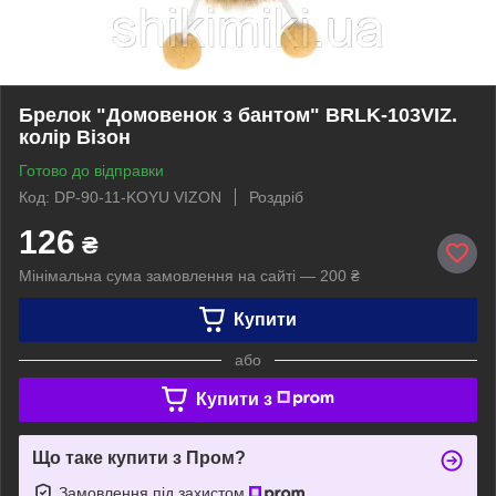
Брелок "Домовенок з бантом" BRLK-103VIZ.
колір Візон
Готово до відправки
Код: DP-90-11-KOYU VIZON
Роздріб
126
₴
Мінімальна сума замовлення на сайті — 200 ₴
Купити
або
Купити з
Що таке купити з Пром?
Замовлення під захистом