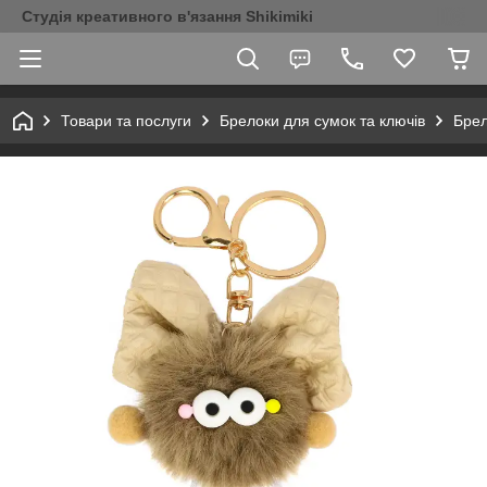
Студія креативного в'язання Shikimiki
Товари та послуги
Брелоки для сумок та ключів
Брел