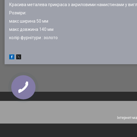
Красива металева прикраса з акриловими намистинами у вигля
Розміри:
макс ширина 50 мм
макс довжина 140 мм
колір фурнітури : золото