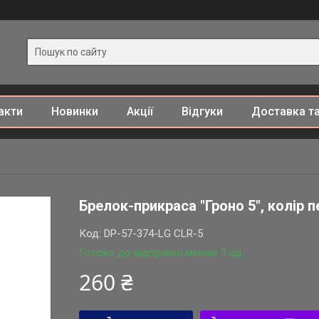
акти
Новинки
Акції
Відгуки
Доставка та
Брелок-прикраса "Гроно 5", колір 
Код:
DP-57-374-LG CLR-5
Готово до відправки менше 3 од.
260 ₴