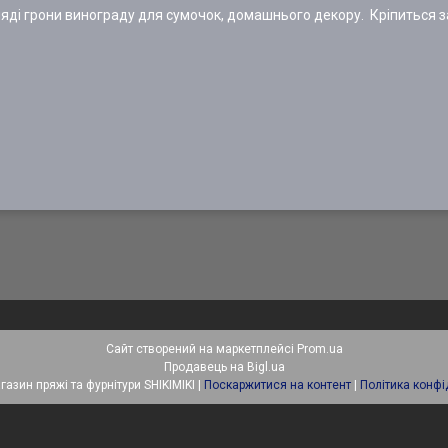
ді грони винограду для сумочок, домашнього декору. Кріпиться з
Сайт створений на маркетплейсі
Prom.ua
Продавець на Bigl.ua
Інтернет-магазин пряжі та фурнітури SHIKIMIKI |
Поскаржитися на контент
|
Політика конфі