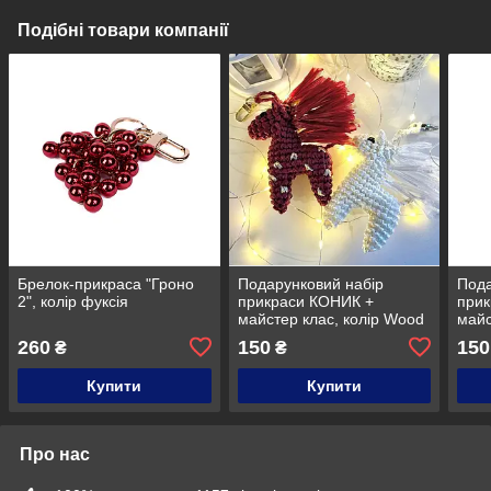
Подібні товари компанії
Брелок-прикраса "Гроно
Подарунковий набір
Пода
2", колір фуксія
прикраси КОНИК +
при
майстер клас, колір Wood
майс
pepp
260
150
150
₴
₴
Купити
Купити
Про нас