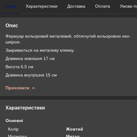
Опис
Характеристики
Доставка
Оплата
Умови п
Опис
Фермуар кольоровий металевий, обтягнутий кольоровою еко-
шкірою.
Закривається на металеву клямку.
Довжина зовнішня 17 см
Висота 6,5 см
Довжина внутрішня 15 см
Приховати
Характеристики
Основні
Колір
Жовтий
Матеріал
Метал