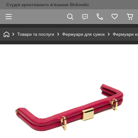
Студія креативного в'язання Shikimiki
Товари та послуги
Фермуари для сумок
Фермуари к