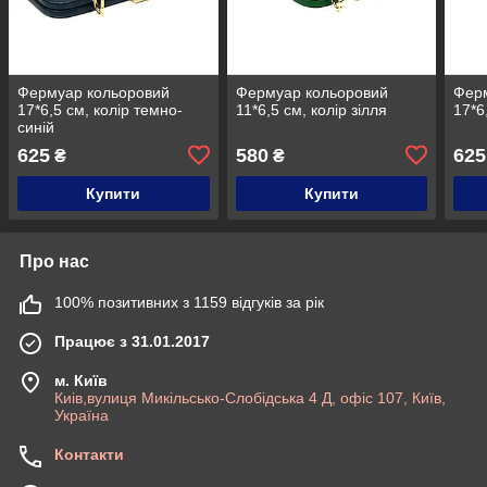
Фермуар кольоровий
Фермуар кольоровий
Фер
17*6,5 см, колір темно-
11*6,5 см, колір зілля
17*6
синій
625
580
625
₴
₴
Купити
Купити
Про нас
100% позитивних з 1159 відгуків за рік
Працює з 31.01.2017
м. Київ
Киів,вулиця Микільсько-Слобідська 4 Д, офіс 107, Київ,
Україна
Контакти