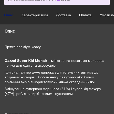
Опис
Характеристики
Доставка
Оплата
Умови п
Опис
Пряжа преміум-класу.
Gazzal Super Kid Mohair
– м’яка тонка невагома мохерова
пряжа для одягу та аксесуарів.
Колірна палітра дуже широка від пастельних відтінків до
яскравих кольорів. Зробіть легку павутинку або більш
об'ємний виріб використовуючи кілька складань нитки.
Змішування супервош мериноса (31%) і супер кід мохеру
(47%), роблять виріб теплим і пухнастим