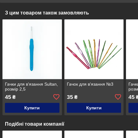
З цим товаром також замовляють
Гачки для в'язання Sultan,
Гачок для в'язання №3
Гачк
розмір 2,5
розм
45
35
45
₴
₴
Купити
Купити
Подібні товари компанії