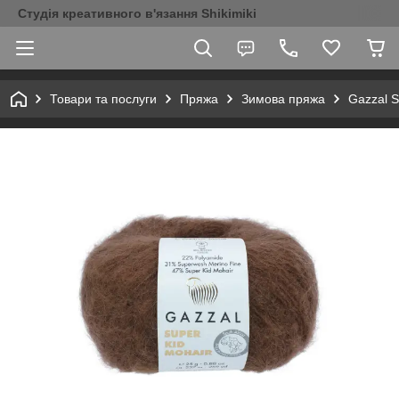
Студія креативного в'язання Shikimiki
Товари та послуги
Пряжа
Зимова пряжа
Gazzal S