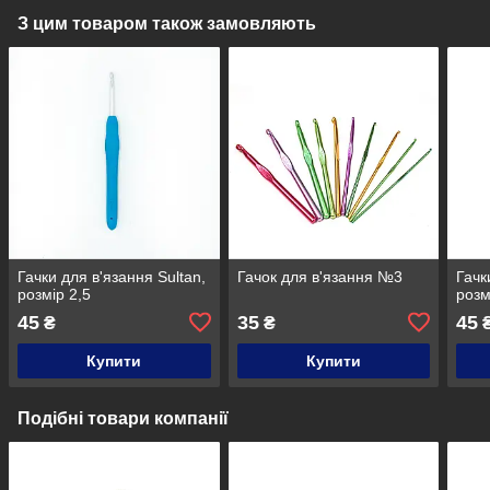
З цим товаром також замовляють
Гачки для в'язання Sultan,
Гачок для в'язання №3
Гачк
розмір 2,5
розм
45
35
45
₴
₴
Купити
Купити
Подібні товари компанії