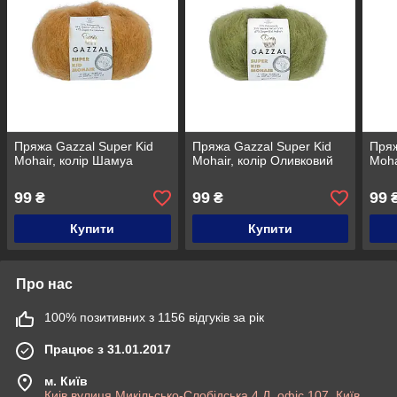
Пряжа Gazzal Super Kid
Пряжа Gazzal Super Kid
Пряж
Mohair, колір Шамуа
Mohair, колір Оливковий
Moha
99
99
99
₴
₴
Купити
Купити
Про нас
100% позитивних з 1156 відгуків за рік
Працює з 31.01.2017
м. Київ
Киів,вулиця Микільсько-Слобідська 4 Д, офіс 107, Київ,