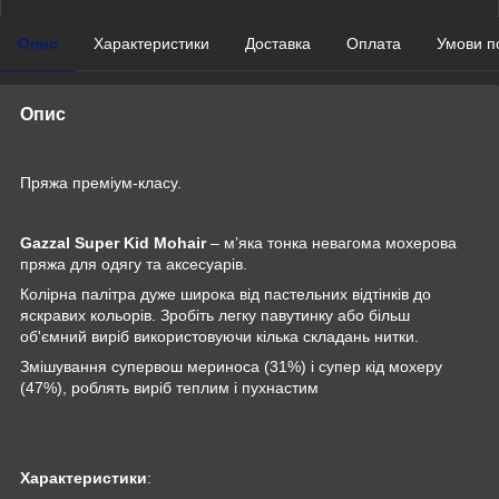
Опис
Характеристики
Доставка
Оплата
Умови п
Опис
Пряжа преміум-класу.
Gazzal Super Kid Mohair
– м’яка тонка невагома мохерова
пряжа для одягу та аксесуарів.
Колірна палітра дуже широка від пастельних відтінків до
яскравих кольорів. Зробіть легку павутинку або більш
об'ємний виріб використовуючи кілька складань нитки.
Змішування супервош мериноса (31%) і супер кід мохеру
(47%), роблять виріб теплим і пухнастим
Характеристики
: