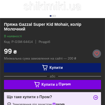
Пряжа Gazzal Super Kid Mohair, колір
Молочний
В наявності
Код: P-GSM-64414
Роздріб
99
₴
Мінімальна сума замовлення на сайті — 200 ₴
Купити
або
Купити з
Що таке купити з Пром?
Замовлення під захистом