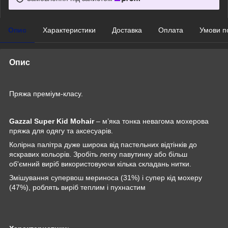
Опис
Характеристики
Доставка
Оплата
Умови п
Опис
Пряжа преміум-класу.
Gazzal Super Kid Mohair
– м’яка тонка невагома мохерова
пряжа для одягу та аксесуарів.
Колірна палітра дуже широка від пастельних відтінків до
яскравих кольорів. Зробіть легку павутинку або більш
об'ємний виріб використовуючи кілька складань нитки.
Змішування супервош мериноса (31%) і супер кід мохеру
(47%), роблять виріб теплим і пухнастим