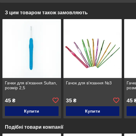
З цим товаром також замовляють
Гачки для в'язання Sultan,
Гачок для в'язання №3
Гачк
розмір 2,5
розм
45
35
45
₴
₴
Купити
Купити
Подібні товари компанії