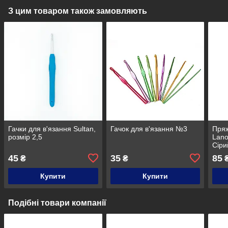
З цим товаром також замовляють
Гачки для в'язання Sultan,
Гачок для в'язання №3
Пряж
розмір 2,5
Lano
Сіри
45
35
85
₴
₴
Купити
Купити
Подібні товари компанії