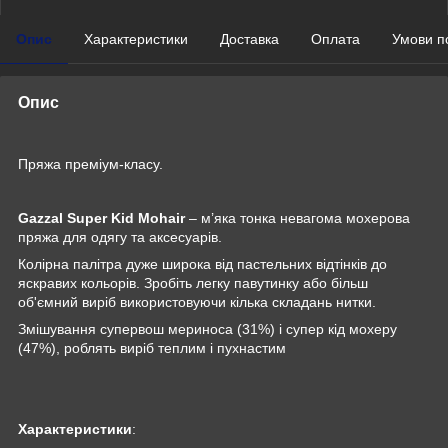
Опис
Характеристики
Доставка
Оплата
Умови п
Опис
Пряжа преміум-класу.
Gazzal Super Kid Mohair
– м’яка тонка невагома мохерова
пряжа для одягу та аксесуарів.
Колірна палітра дуже широка від пастельних відтінків до
яскравих кольорів. Зробіть легку павутинку або більш
об'ємний виріб використовуючи кілька складань нитки.
Змішування супервош мериноса (31%) і супер кід мохеру
(47%), роблять виріб теплим і пухнастим
Характеристики
: