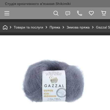
Студія креативного в'язання Shikimiki
Товари та послуги
Пряжа
Зимова пряжа
Gazzal S