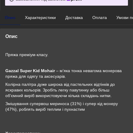
Опис
Характеристики
Доставка
Оплата
Умови п
Опис
Пряжа преміум-класу.
Gazzal Super Kid Mohair
– м’яка тонка невагома мохерова
пряжа для одягу та аксесуарів.
Колірна палітра дуже широка від пастельних відтінків до
яскравих кольорів. Зробіть легку павутинку або більш
об'ємний виріб використовуючи кілька складань нитки.
Змішування супервош мериноса (31%) і супер кід мохеру
(47%), роблять виріб теплим і пухнастим