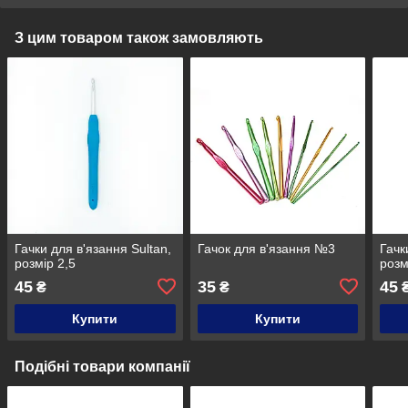
З цим товаром також замовляють
Гачки для в'язання Sultan,
Гачок для в'язання №3
Гачк
розмір 2,5
розм
45
35
45
₴
₴
Купити
Купити
Подібні товари компанії