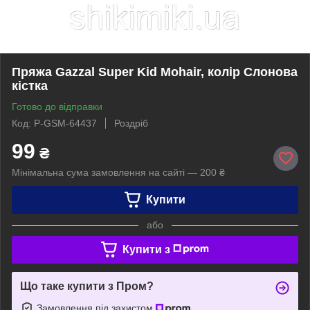
Пряжа Gazzal Super Kid Mohair, колір Слонова
кістка
Готово до відправки
Код: P-GSM-64437
Роздріб
99
₴
Мінімальна сума замовлення на сайті — 200 ₴
Купити
або
Купити з
Що таке купити з Пром?
Замовлення під захистом