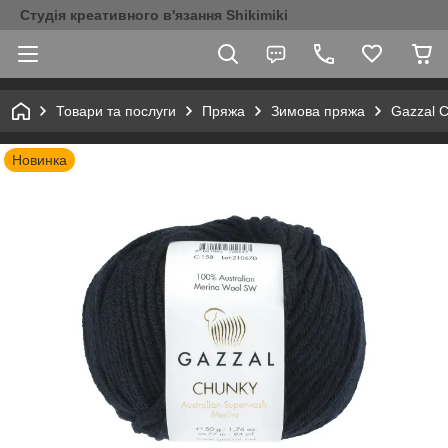
Студія креативного в'язання Shikimiki
Товари та послуги
Пряжа
Зимова пряжа
Gazzal 
Новинка