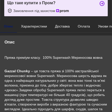
Що таке купити з Пром?
Замовлення під захистом
Опис
Характеристики
Доставка
Оплата
Умови п
Опис
Пряжа преміум-класу. 100% Superwash Мериносова вовна
Gazzal Chunky
– це товста пряжа зі 100% австралійської
мериносової вовни Superwash. Мериносова шерсть відома як
одна з найкращих натуральних у світі: вона має тонкі та м’які
волокна, приємна до тіла, добре зберігає тепло і водночас
«дихає».Завдяки обробці Superwash пряжа легко переться в
машинці (при температурі не більше 40 градусів), що робить
догляд дуже простим. Товста структура дозволяє швидко
в’язати, створюючи вироби з виразною фактурою та сучасним
виглядом. Ідеально підходить для шарфів, снудів, шапок та