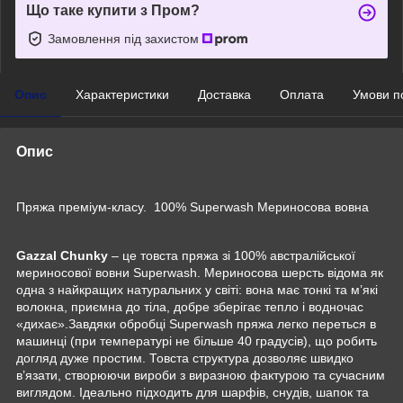
Що таке купити з Пром?
Замовлення під захистом
Опис
Характеристики
Доставка
Оплата
Умови п
Опис
Пряжа преміум-класу. 100% Superwash Мериносова вовна
Gazzal Chunky
– це товста пряжа зі 100% австралійської
мериносової вовни Superwash. Мериносова шерсть відома як
одна з найкращих натуральних у світі: вона має тонкі та м’які
волокна, приємна до тіла, добре зберігає тепло і водночас
«дихає».Завдяки обробці Superwash пряжа легко переться в
машинці (при температурі не більше 40 градусів), що робить
догляд дуже простим. Товста структура дозволяє швидко
в’язати, створюючи вироби з виразною фактурою та сучасним
виглядом. Ідеально підходить для шарфів, снудів, шапок та