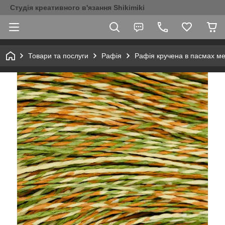
Студія креативного в'язання Shikimiki
Товари та послуги
Рафія
Рафія кручена в пасмах м