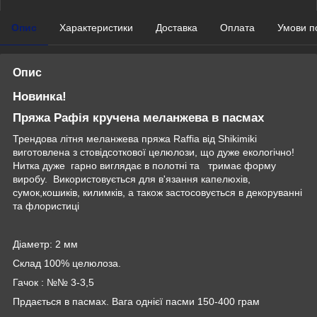
Опис
Характеристики
Доставка
Оплата
Умови п
Опис
Новинка!
Пряжа Рафія кручена меланжева в пасмах
Трендова літня меланжева пряжа Raffia від Shikimiki
виготовлена з стовідсоткової целюлози, що дуже екологічно!
Нитка дуже гарно виглядає в полотні та тримає форму
виробу. Використовується для в'язання капелюхів,
сумок,кошиків, килимків, а також застосовується в декоруванні
та флористиці
Діаметр: 2 мм
Склад 100% целюлоза.
Гачок : №№ 3-3,5
Прдається в пасмах. Вага однієї пасми 150-400 грам