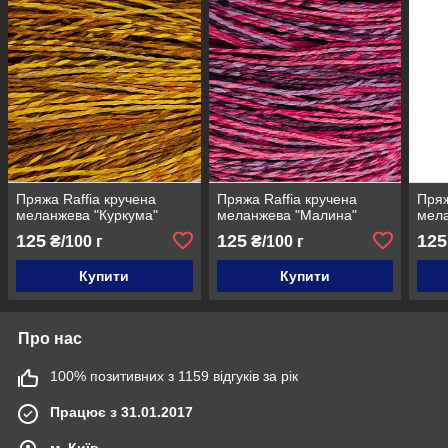
Пряжа Raffia кручена
Пряжа Raffia кручена
Пряж
меланжева "Куркума"
меланжева "Малина"
мела
125
125
125
₴/100 г
₴/100 г
Купити
Купити
Про нас
100% позитивних з 1159 відгуків за рік
Працює з 31.01.2017
м. Київ