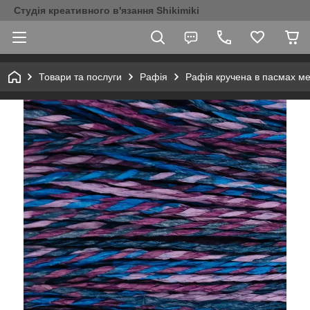
Студія креативного в'язання Shikimiki
Товари та послуги
Рафія
Рафія кручена в пасмах м