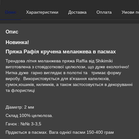
Опис
Характеристики
Доставка
Оплата
Умови п
Опис
Новинка!
Пряжа Рафія кручена меланжева в пасмах
Трендова літня меланжева пряжа Raffia від Shikimiki
виготовлена з стовідсоткової целюлози, що дуже екологічно!
Нитка дуже гарно виглядає в полотні та тримає форму
виробу. Використовується для в'язання капелюхів,
сумок,кошиків, килимків, а також застосовується в декоруванні
та флористиці
Діаметр: 2 мм
Склад 100% целюлоза.
Гачок : №№ 3-3,5
Прдається в пасмах. Вага однієї пасми 150-400 грам