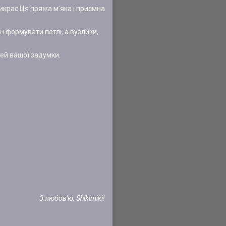
икрас Ця пряжа м'яка і приємна
і формувати петлі, а вузлики,
тей вашої задумки.
З любов'ю, Shikimiki!