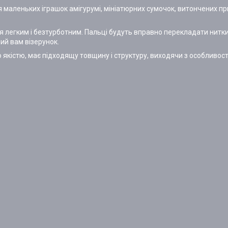
 маленьких іграшок амігурумі, мініатюрних сумочок, витончених пр
 легким і безтурботним. Пальці будуть вправно перекладати нитки 
ий вам візерунок.
якістю, має підходящу товщину і структуру, виходячи з особливос