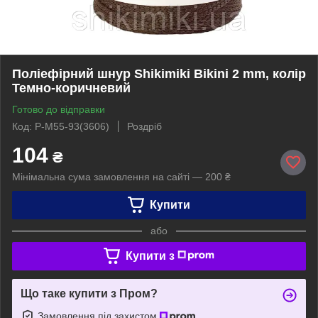
Поліефірний шнур Shikimiki Bikini 2 mm, колір
Темно-коричневий
Готово до відправки
Код: P-M55-93(3606)
Роздріб
104
₴
Мінімальна сума замовлення на сайті — 200 ₴
Купити
або
Купити з
Що таке купити з Пром?
Замовлення під захистом