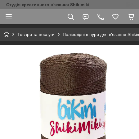
Студія креативного в'язання Shikimiki
Товари та послуги
Поліефірні шнури для в'язання Shikim