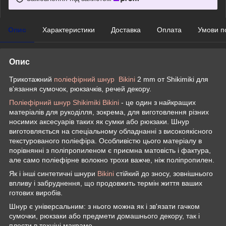
Опис
Характеристики
Доставка
Оплата
Умови п
Опис
Трикотажний
поліефірний шнур Bikini
2 mm от Shikimiki для
в'язання сумочок, рюкзачків, речей декору.
Поліефірний шнур Shikimiki Bikini
- це один з найкращих
матеріалів для рукоділля, зокрема, для виготовлення різних
носимих аксесуарів таких як сумки або рюкзаки. Шнур
виготовляється на спеціальному обладнанні з високоякісного
текстурованого поліефіра. Особливістю цього матеріалу в
порівнянні з поліпропиленом є приємна матовість і фактура,
але само поліефірне волокно трохи важче, ніж поліпропилен.
Як і інші синтетичні шнури
Bikini
стійкий до зносу, зовнішнього
впливу і забруднення, що продовжить термін життя ваших
готових виробів.
Шнур є універсальним: з нього можна як і зв'язати гачком
сумочки, рюкзаки або предмети домашнього декору, так і
плести в техніці макраме.