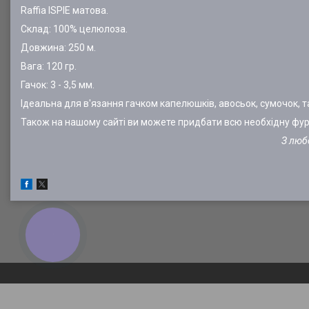
Raffia ISPIE матова.
Склад: 100% целюлоза.
Довжина: 250 м.
Вага: 120 гр.
Гачок: 3 - 3,5 мм.
Ідеальна для в'язання гачком капелюшків, авосьок, сумочок, т
Також на нашому сайті ви можете придбати всю необхідну фур
З любов
КНОПКА
ЗВ'ЯЗКУ