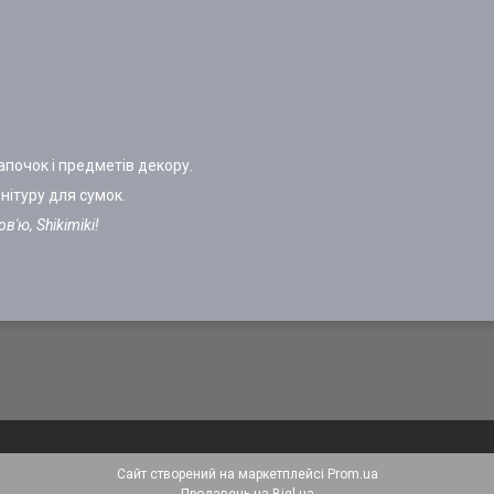
апочок і предметів декору.
нітуру для сумок.
'ю, Shikimiki!
Сайт створений на маркетплейсі
Prom.ua