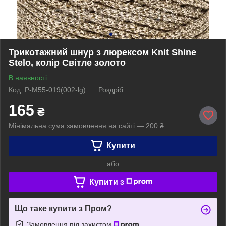
Трикотажний шнур з люрексом Knit Shine
Stelo, колір Світле золото
В наявності
Код: P-M55-019(002-lg)
Роздріб
165
₴
Мінімальна сума замовлення на сайті — 200 ₴
Купити
або
Купити з
Що таке купити з Пром?
Замовлення під захистом