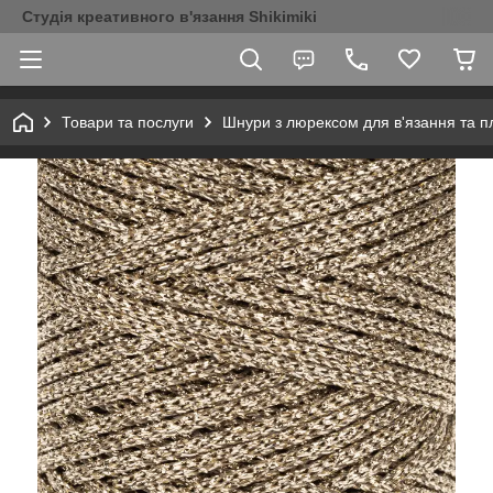
Студія креативного в'язання Shikimiki
Товари та послуги
Шнури з люрексом для в'язання та п