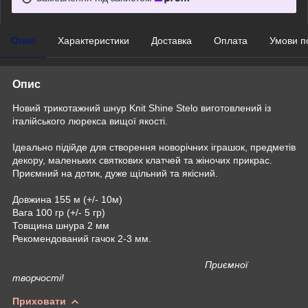
Опис
Характеристики
Доставка
Оплата
Умови п
Опис
Новий трикотажний шнур Knit Shine Stelo виготовлений із
італійського люрекса вищої якості.
Ідеально підійде для створення новорічних іграшок, предметів
декору, маленьких святкових клатчей та жіночих прикрас.
Приємний на дотик, дуже щільний та якісний.
Довжина 155 м (+/- 10м)
Вага 100 гр (+/- 5 гр)
Товщина шнура 2 мм
Рекомендований гачок 2-3 мм.
Приємної
творчості!
Приховати