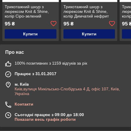
Трикотажний шнур з
Трикотажний шнур з
Трик
люрексом Knit & Shine,
люрексом Knit & Shine,
люре
колір Сіро-зелений
колір Димчатий нефрит
колі
95
95
95
₴
₴
Купити
Купити
Про нас
100% позитивних з 1159 відгуків за рік
Працює з 31.01.2017
м. Київ
Киів,вулиця Микільсько-Слобідська 4 Д, офіс 107, Київ,
Україна
Контакти
Сьогодні працює з 09:00 до 18:00
Показати весь графік роботи