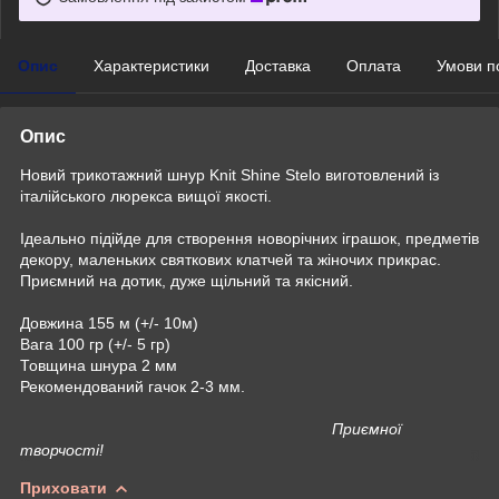
Опис
Характеристики
Доставка
Оплата
Умови п
Опис
Новий трикотажний шнур Knit Shine Stelo виготовлений із
італійського люрекса вищої якості.
Ідеально підійде для створення новорічних іграшок, предметів
декору, маленьких святкових клатчей та жіночих прикрас.
Приємний на дотик, дуже щільний та якісний.
Довжина 155 м (+/- 10м)
Вага 100 гр (+/- 5 гр)
Товщина шнура 2 мм
Рекомендований гачок 2-3 мм.
Приємної
творчості!
Приховати