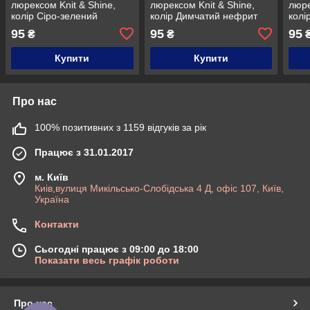
люрексом Knit & Shine,
люрексом Knit & Shine,
люре
колір Сіро-зелений
колір Димчатий нефрит
колі
95
95
95
₴
₴
Купити
Купити
Про нас
100% позитивних з 1159 відгуків за рік
Працює з 31.01.2017
м. Київ
Киів,вулиця Микільсько-Слобідська 4 Д, офіс 107, Київ,
Україна
Контакти
Сьогодні працює з 09:00 до 18:00
Показати весь графік роботи
Про нас