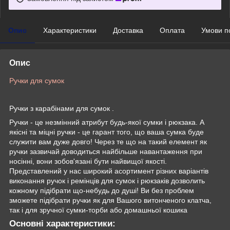
Опис
Характеристики
Доставка
Оплата
Умови п
Опис
Ручки для сумок
Ручки з карабінами для сумок .
Ручки - це незмінний атрибут будь-якої сумки і рюкзака. А
якісні та міцні ручки - це гарант того, що ваша сумка буде
служити вам дуже довго! Через те що на такий елемент як
ручки зазвичай доводиться найбільше навантаження при
носінні, вони зобов'язані бути найвищої якості.
Представлений у нас широкий асортимент різних варіантів
виконання ручок і ремінців для сумок і рюкзаків дозволить
кожному підібрати що-небудь до душі! Ви без проблем
зможете підібрати ручки як для Вашого витонченого клатча,
так і для зручної сумки-торби або домашньої кошика
Основні характеристики: