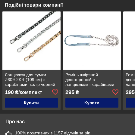
Подібні товари компанії
Ланцюжок для сумки
Ремінь шкіряний
Ремі
Z609-2KR (109 см) з
двосторонній з
двос
карабінами, колір чорний
ланцюжком і карабінами
ланц
нікель
(125 см), колір Небесна
(125
190
295
295
₴/комплект
₴
рептілія LUX
репт
Купити
Купити
Про нас
100% позитивних з 1157 відгуків за рік