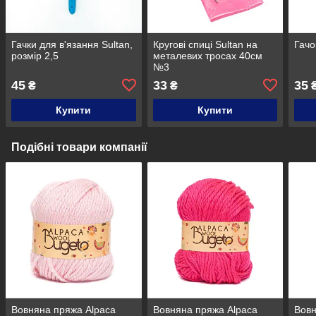
Гачки для в'язання Sultan,
Кругові спиці Sultan на
Гачо
розмір 2,5
металевих тросах 40см
№3
45
33
35
₴
₴
Купити
Купити
Подібні товари компанії
Вовняна пряжа Alpaca
Вовняна пряжа Alpaca
Вов