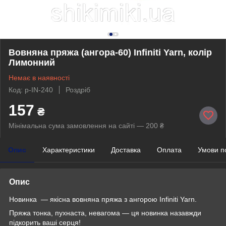
Вовняна пряжа (ангора-60) Infiniti Yarn, колір
Лимонний
Немає в наявності
Код: p-IN-240
Роздріб
157
₴
Мінімальна сума замовлення на сайті — 200 ₴
Опис
Характеристики
Доставка
Оплата
Умови п
Опис
Новинка — якісна вовняна пряжа з ангорою Infiniti Yarn.
Пряжа тонка, пухнаста, невагома — ця новинка назавжди
підкорить ваші серця!