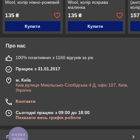
Wool, колір ніжно-рожевий
Wool, колір яскрава
(анго
малинка
колі
135
135
157
₴
₴
Купити
Купити
Про нас
100% позитивних з 1160 відгуків за рік
Працює з 31.01.2017
м. Київ
Киів,вулиця Микільсько-Слобідська 4 Д, офіс 107, Київ,
Україна
Контакти
Сьогодні працює з 09:00 до 18:00
Показати весь графік роботи
КНОПКА
Про нас
ЗВ'ЯЗКУ