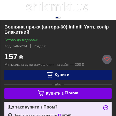
Вовняна пряжа (ангора-60) Infiniti Yarn, колір
Блакитний
Готово до відправки
Код: p-IN-234
Роздріб
157
₴
Мінімальна сума замовлення на сайті — 200 ₴
Купити
або
Купити з
Що таке купити з Пром?
Замовлення під захистом