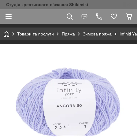
Студія креативного в'язання Shikimiki
Товари та послуги
Пряжа
Зимова пряжа
Infiniti Y