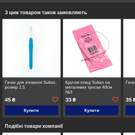
З цим товаром також замовляють
Гачки для в'язання Sultan,
Кругові спиці Sultan на
Гачо
розмір 2,5
металевих тросах 40см
№3
45
33
35
₴
₴
Купити
Купити
Подібні товари компанії