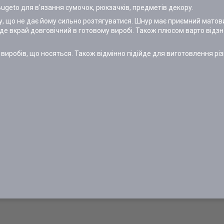
ugeto для в'язання сумочок, рюкзачків, предметів декору.
у, що не дає йому сильно розтягуватися. Шнур має приємний матовий
буде вкрай довговічний в готовому виробі. Також плюсом варто відзн
х виробів, що носяться. Також відмінно підійде для виготовлення 