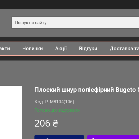
акти
Новинки
Акції
Відгуки
Доставка та
Плоский шнур поліефірний Bugeto S
Код:
P-M8104(106)
Готово до відправки
206 ₴