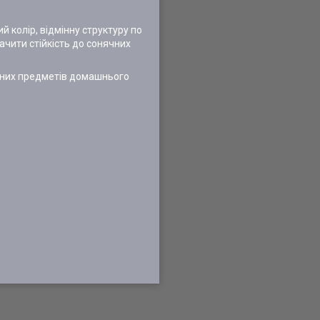
 колір, відмінну структуру по
ачити стійкість до сонячних
різних предметів домашнього