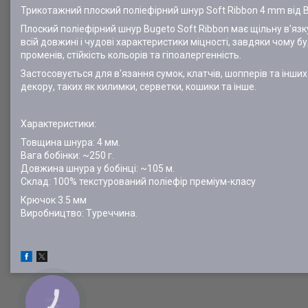
Трикотажний плоский поліефірний шнур Soft Ribbon 4 mm від B
Плоский поліефірний шнур Bugeto Soft Ribbon має щільну в'язк
всій довжині і чудові характеристики міцності, завдяки чому 
променів, стійкість кольорів та гіпоалергенність.
Застосовується для в'язання сумок, клатчів, шопперів та інши
декору, таких як килимки, серветки, кошики та інше.
Характеристики:
Товщина шнура: 4 мм.
Вага бобінки: ~250 г.
Довжина шнура у бобінці: ~105 м.
Склад: 100% текстурований поліефір преміум-класу
Крючок 3.5 мм
Виробництво: Туреччина.
КНОПКА
ЗВ'ЯЗКУ