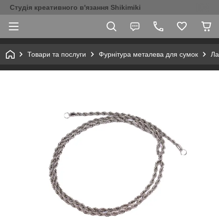
Студія креативного в'язання Shikimiki
Товари та послуги
Фурнітура металева для сумок
Ла