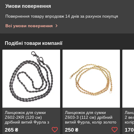
Умови повернення
Повернення товару впродовж 14 днів за рахунок покупця
Всі умови повернення
Подібні товари компанії
Ланцюжок для сумки
Ланцюжок для сумки
Ланц
Z602-2KR (120 см)
Z603-3 (112 см) дрібний
2 ве
дрібний витий Фурла з
витий Фурла, колір золото
колі
карабінами, колір чорний
265
250
170
₴
₴
нікель