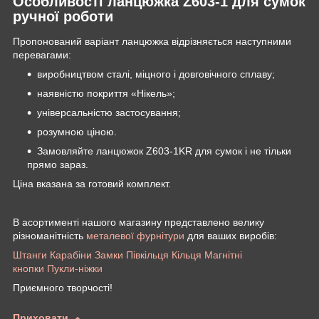
Особливості ланцюжка Z603-1 для сумок
ручної роботи
Пропонований варіант ланцюжка відрізняється наступними
перевагами:
виробництвом сталі, міцного і довговічного сплаву;
наявністю покриття «Нікель»;
універсальністю застосування;
розумною ціною.
Замовляйте ланцюжок Z603-1KR для сумок і не тільки
прямо зараз.
Ціна вказана за готовий комплект.
В асортименті нашого магазину представлено велику
різноманітність
металевої фурнітури
для ваших виробів:
Штанги
Карабіни
Замки
Півкільця
Кільця
Магнітні
кнопки
Пукли-ніжки
Приємного творчості!
Приховати