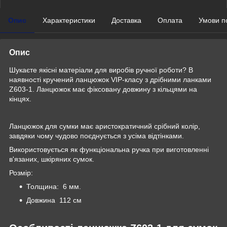
Опис
Характеристики
Доставка
Оплата
Умови п
Опис
Шукаєте якісні матеріали для виробів ручної роботи? В
наявності кручений ланцюжок VIP-класу з дрібними ланками
Z603-1. Ланцюжок має фіксовану довжину з кільцями на
кінцях.
Ланцюжок для сумки має аристократичний срібний колір,
завдяки чому чудово поєднується з усіма відтінками.
Використовується як функціональна ручка при виготовленні
в'язаних, шкіряних сумок.
Розмір:
Толщина: 6 мм.
Довжина 112 см