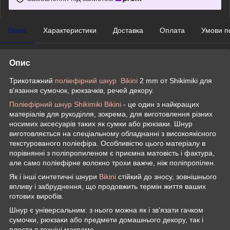
Опис
Характеристики
Доставка
Оплата
Умови п
Опис
Трикотажний
поліефірний шнур Bikini
2 mm от Shikimiki для
в'язання сумочок, рюкзачків, речей декору.
Поліефірний шнур Shikimiki Bikini
- це один з найкращих
матеріалів для рукоділля, зокрема, для виготовлення різних
носимих аксесуарів таких як сумки або рюкзаки. Шнур
виготовляється на спеціальному обладнанні з високоякісного
текстурованого поліефіра. Особливістю цього матеріалу в
порівнянні з поліпропиленом є приємна матовість і фактура,
але само поліефірне волокно трохи важче, ніж поліпропілен.
Як і інші синтетичні шнури
Bikini
стійкий до зносу, зовнішнього
впливу і забруднення, що продовжить термін життя ваших
готових виробів.
Шнур є універсальним: з нього можна як і зв'язати гачком
сумочки, рюкзаки або предмети домашнього декору, так і
плести в техніці макраме.