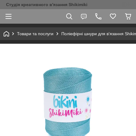
Студія креативного в'язання Shikimiki
Товари та послуги
Поліефірні шнури для в'язання Shikim