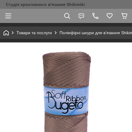
Студія креативного в'язання Shikimiki
Товари та послуги
Поліефірні шнури для в'язання Shikim