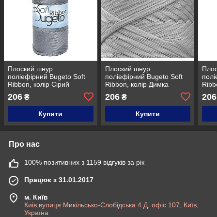
Плоский шнур
Плоский шнур
Пло
поліефірний Bugeto Soft
поліефірний Bugeto Soft
полі
Ribbon, колір Сірий
Ribbon, колір Димка
Ribb
пуд
206
206
206
₴
₴
Купити
Купити
Про нас
100% позитивних з 1159 відгуків за рік
Працює з 31.01.2017
м. Київ
Киів,вулиця Микільсько-Слобідська 4 Д, офіс 107, Київ,
Україна