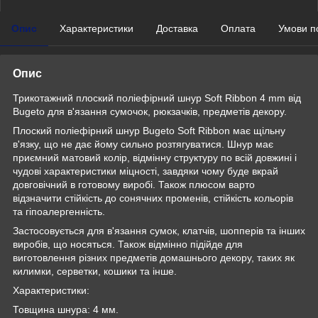
Опис
Характеристики
Доставка
Оплата
Умови п
Опис
Трикотажний плоский поліефірний шнур Soft Ribbon 4 mm від
Bugeto для в'язання сумочок, рюкзачків, предметів декору.
Плоский поліефірний шнур Bugeto Soft Ribbon має щільну
в'язку, що не дає йому сильно розтягуватися. Шнур має
приємний матовий колір, відмінну структуру по всій довжині і
чудові характеристики міцності, завдяки чому буде вкрай
довговічний в готовому виробі. Також плюсом варто
відзначити стійкість до сонячних променів, стійкість кольорів
та гіпоалергенність.
Застосовується для в'язання сумок, клатчів, шопперів та інших
виробів, що носяться. Також відмінно підійде для
виготовлення різних предметів домашнього декору, таких як
килимки, серветки, кошики та інше.
Характеристики:
Товщина шнура: 4 мм.