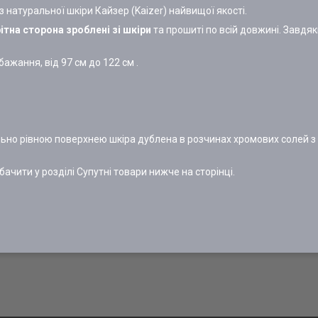
натуральної шкіри Кайзер (Kaizer) найвищої якості.
ітна сторона
зроблені зі шкіри
та прошиті по всій довжині. Завдяк
жання, від 97 см до 122 см .
еально рівною поверхнею шкіра дублена в розчинах хромових солей
ачити у розділі Супутні товари нижче на сторінці.