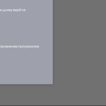
и цьому виріб не
 з проміжним пресуванням