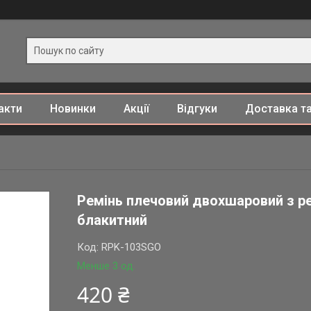
акти
Новинки
Акції
Відгуки
Доставка та
Ремінь плечовий двохшаровий з рег
блакитний
Код:
RPK-103SGO
Менше 3 од.
420 ₴