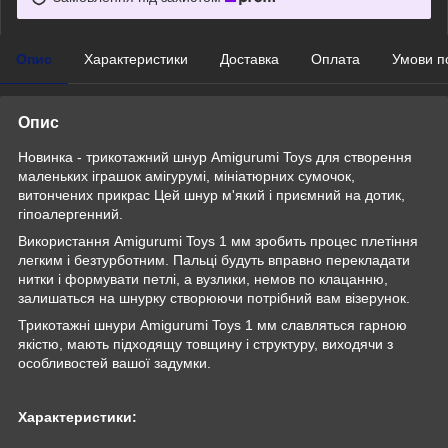
Опис
Характеристики
Доставка
Оплата
Умови п
Опис
Новинка - трикотажний шнур Amigurumi Toys для створення
маленьких іграшок амігурумі, мініатюрних сумочок,
витончених прикрас Цей шнур м'який і приємний на дотик,
гіпоалергенний.
Використання Amigurumi Toys 1 мм зробить процес плетіння
легким і безтурботним. Пальці будуть вправно перекладати
нитки і формувати петлі, а вузлики, немов по клацанню,
залишаться на шнурку створюючи потрібний вам візерунок.
Трикотажні шнури Amigurumi Toys 1 мм славляться гарною
якістю, мають підходящу товщину і структуру, виходячи з
особливостей вашої задумки.
Характеристики: