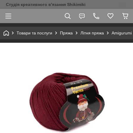
Студія креативного в'язання Shikimiki
Товари та послуги
Пряжа
Літня пряжа
Amigurumi