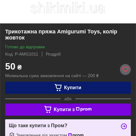
Трикотажна пряжа Amigurumi Toys, колір
жовток
Готово до відправки
Код: P-AMG1011
Роздріб
50
₴
Мінімальна сума замовлення на сайті — 200 ₴
Купити
або
Купити з
Що таке купити з Пром?
Замовлення під захистом