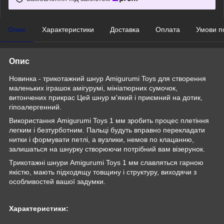
Опис
Характеристики
Доставка
Оплата
Умови п
Опис
Новинка - трикотажний шнур Amigurumi Toys для створення
маленьких іграшок амігурумі, мініатюрних сумочок,
витончених прикрас Цей шнур м'який і приємний на дотик,
гіпоалергенний.
Використання Amigurumi Toys 1 мм зробить процес плетіння
легким і безтурботним. Пальці будуть вправно перекладати
нитки і формувати петлі, а вузлики, немов по клацанню,
залишаться на шнурку створюючи потрібний вам візерунок.
Трикотажні шнури Amigurumi Toys 1 мм славляться гарною
якістю, мають підходящу товщину і структуру, виходячи з
особливостей вашої задумки.
Характеристики: