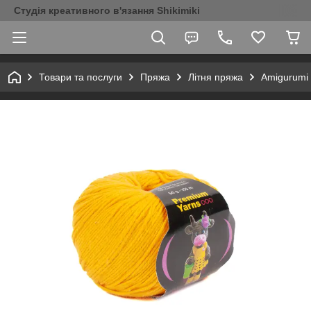
Студія креативного в'язання Shikimiki
Товари та послуги
Пряжа
Літня пряжа
Amigurumi