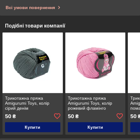
Всі умови повернення
Подібні товари компанії
Трикотажна пряжа
Трикотажна пряжа
Трик
Amigurumi Toys, колір
Amigurumi Toys, колір
Amig
сірий денім
рожевий фламінго
пом
50
50
50
₴
₴
Купити
Купити