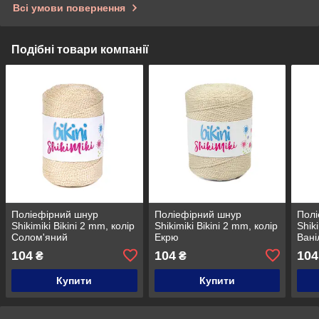
Всі умови повернення
Подібні товари компанії
Поліефірний шнур
Поліефірний шнур
Полі
Shikimiki Bikini 2 mm, колір
Shikimiki Bikini 2 mm, колір
Shik
Солом'яний
Екрю
Вані
104
104
104
₴
₴
Купити
Купити