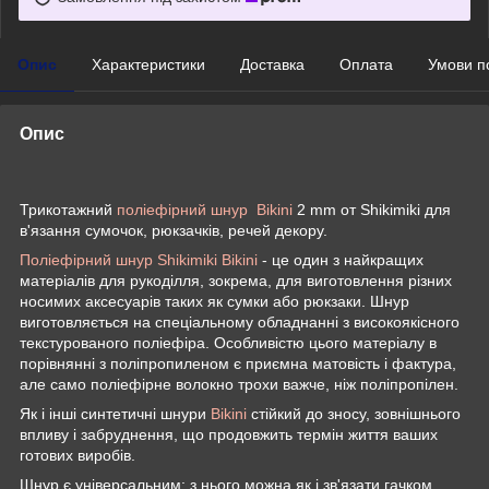
Опис
Характеристики
Доставка
Оплата
Умови п
Опис
Трикотажний
поліефірний шнур Bikini
2 mm от Shikimiki для
в'язання сумочок, рюкзачків, речей декору.
Поліефірний шнур Shikimiki Bikini
- це один з найкращих
матеріалів для рукоділля, зокрема, для виготовлення різних
носимих аксесуарів таких як сумки або рюкзаки. Шнур
виготовляється на спеціальному обладнанні з високоякісного
текстурованого поліефіра. Особливістю цього матеріалу в
порівнянні з поліпропиленом є приємна матовість і фактура,
але само поліефірне волокно трохи важче, ніж поліпропілен.
Як і інші синтетичні шнури
Bikini
стійкий до зносу, зовнішнього
впливу і забруднення, що продовжить термін життя ваших
готових виробів.
Шнур є універсальним: з нього можна як і зв'язати гачком