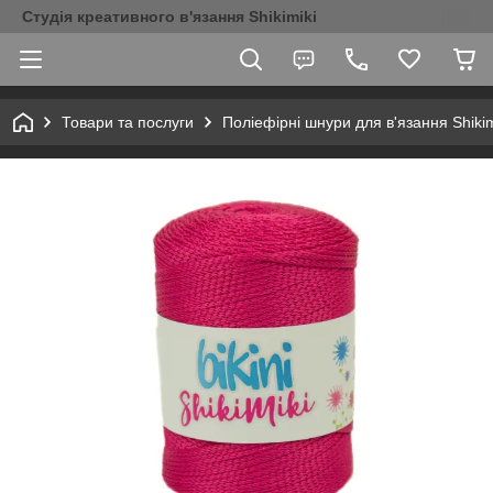
Студія креативного в'язання Shikimiki
Товари та послуги
Поліефірні шнури для в'язання Shikim