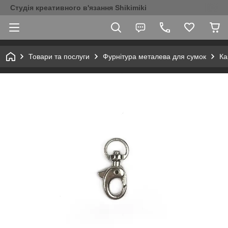
Студія креативного в'язання Shikimiki
Товари та послуги
Фурнітура металева для сумок
Ка