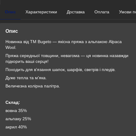
Опис
Характеристики
Доставка
Оплата
Умови п
Опис
Новинка від TM Bugeto — якісна пряжа з альпакою Alpaca
Wool.
Пряжа середньої товщини, невагома — ця новинка назавжди
підкорить ваші серця!
Походить для в'язання шапок, шарфів, светрів і пледів.
Дуже тепла та м'яка.
Величезна колірна палітра.
Склад:
вовна 35%
альпаку 25%
акрил 40%