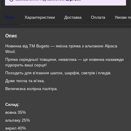
Опис
Характеристики
Доставка
Оплата
Умови п
Опис
Новинка від TM Bugeto — якісна пряжа з альпакою Alpaca
Wool.
Пряжа середньої товщини, невагома — ця новинка назавжди
підкорить ваші серця!
Походить для в'язання шапок, шарфів, светрів і пледів.
Дуже тепла та м'яка.
Величезна колірна палітра.
Склад:
вовна 35%
альпаку 25%
акрил 40%