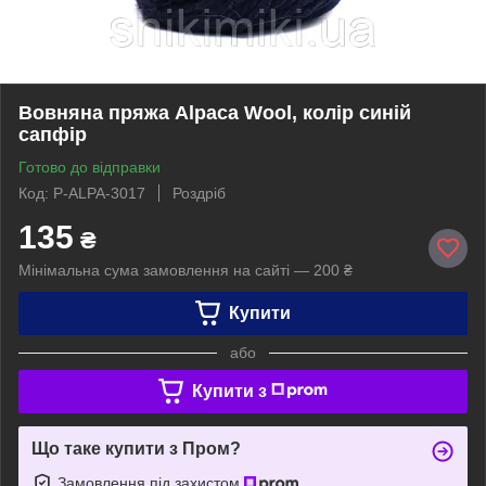
Вовняна пряжа Alpaca Wool, колір синій
сапфір
Готово до відправки
Код: P-ALPA-3017
Роздріб
135
₴
Мінімальна сума замовлення на сайті — 200 ₴
Купити
або
Купити з
Що таке купити з Пром?
Замовлення під захистом