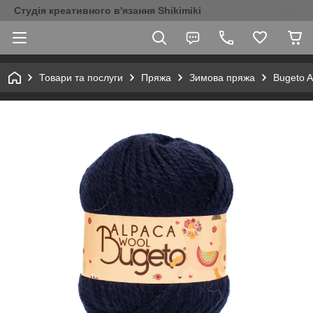
Студія креативного в'язання Shikimiki
Товари та послуги
Пряжа
Зимова пряжа
Bugeto A