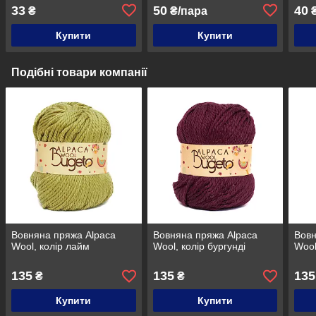
33
50
40
₴
₴/пара
Купити
Купити
Подібні товари компанії
Вовняна пряжа Alpaca
Вовняна пряжа Alpaca
Вовн
Wool, колір лайм
Wool, колір бургунді
Wool
135
135
135
₴
₴
Купити
Купити